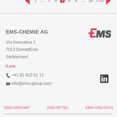
1
...
5
6
7
8
9
...
18
7/18
EMS-CHEMIE AG
Via Innovativa 1
7013 Domat/Ems
Switzerland
Karte
+41 81 632 61 11
info
@
ems-group.com
EMS-GRIVORY
EMS-EFTEC
EMS-GRILTECH