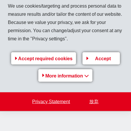
We use cookies/targeting and process personal data to
measure results and/or tailor the content of our website.
Because we value your privacy, we ask for your
permission. You can change/adjust your consent at any
time in the "Privacy settings".
-, Schubmaststapler), Erstausbildung für Teilnehmer mit Erfah
Accept required cookies
Accept
gewichts-, Schubmaststapler), Ausbildung gemäss EKAS 6518, 
More information
Privacy Statement
放弃
er oder ausländischer Ausbildung Kategorien R1 + R2 (Suva aud