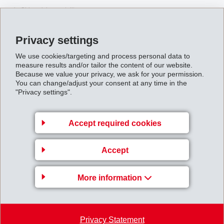
in China sichergestellt.
IF_Medienmitteilung_040208.pdf
Privacy settings
We use cookies/targeting and process personal data to
measure results and/or tailor the content of our website.
Back to overview
Because we value your privacy, we ask for your permission.
You can change/adjust your consent at any time in the
"Privacy settings".
Accept required cookies
EMS-CHEMIE AG
Accept
Via Innovativa 1
7013 Domat/Ems
More information
Switzerland
Map
+41 81 632 61 11
Privacy Statement