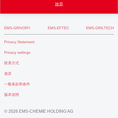
info
@
ems-group.com
放弃
EMS-GRIVORY
EMS-EFTEC
EMS-GRILTECH
Privacy Statement
Privacy settings
联系方式
放弃
一般条款和条件
版本说明
© 2026 EMS-CHEMIE HOLDING AG