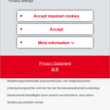
"Privacy settings".
Fabrikations- und Geschäftsgeheimnisse zu vernichten und hob das
bisher gewährte Einsichtsrecht auf.
Accept required cookies
Das gesamte Verfahren des eidgenössischen Untersuchungsrichters
Accept
und der Bundesanwaltschaft war von unnötiger Verschleppung,
gravierenden Führungs- und Organisationsmängel und einer falschen
More information
Einschätzung der Verjährungsproblematik geprägt. EMS ist erschüttert,
dass die gravierenden Mängel der Bundesbehörden nun sogar dazu
führten, dass einer der Angeklagten straffrei ausging. Bereits seit 2009
Privacy Statement
drängte EMS wiederholt (in der Summe 17 mal) erfolglos auf
放弃
Verfahrensbeschleunigung und den Abschluss der Fälle, um jegliche
Verjährungsproblematik auszuschliessen. Der eidgenössische
Untersuchungsrichter und der bei der Bundesanwaltschaft zuständige
Staatsanwalt bekräftigten dann jeweils nachdrücklich, dass keine
Verjährung eintreten werde.