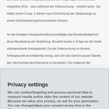
respektive 2011 – also während der Untersuchung – verjährt seien. Sie
hätten innert 3 resp. 4 Jahren nach Einreichung der Strafanzeige zu
einem Gerichtsurteil gebracht werden müssen.
An der heutigen Hauptverhandlung bestätigte das Bundesstrafgericht
diese Beurteilung der Verjährung. Beurteilt wurde in Folge nur der letzte
untergeordnete Anklagepunkt. Da die Untersuchung zu diesem
Anklagepunkt unvollständig vorlag, sah sich das Gericht ausser Stande,
den Sachverhalt abschliessend zu beurteilen. Der aufgrund der
anstehenden Verjährung bestehende Zeitdruck verunmöglichte weitere
Untersuchungen. Das Gericht sprach den Angeklagten deshalb frei. Der
Privacy settings
Entscheid über die Kosten- und Entschädigungsforderungen wurde
vertagt.
We use cookies/targeting and process personal data to
measure results and/or tailor the content of our website.
Because we value your privacy, we ask for your permission.
Das Bundesstrafgericht ordnete zudem an, die beschlagnahmten
You can change/adjust your consent at any time in the