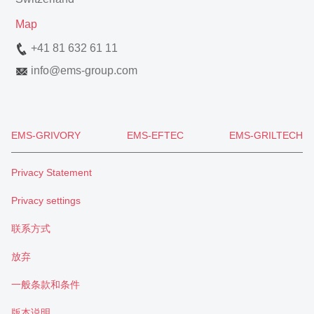
Map
+41 81 632 61 11
info
@
ems-group.com
EMS-GRIVORY
EMS-EFTEC
EMS-GRILTECH
Privacy Statement
Privacy settings
联系方式
放弃
一般条款和条件
版本说明