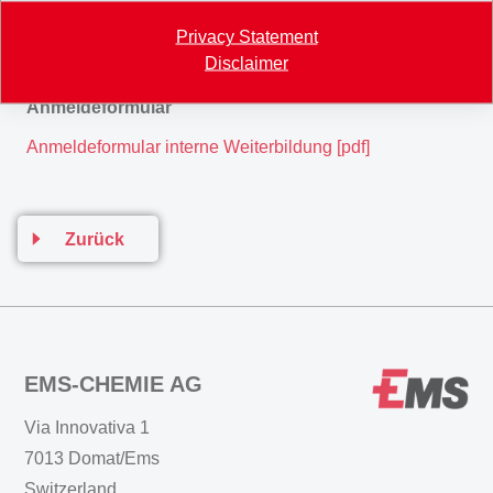
sicher einzusetzen. Durch eine theoretische und
Privacy Statement
praktische Führerprüfung wird festgestellt, ob die
Disclaimer
Kursteilnehmer die Lernziele erreicht haben.
Anmeldeformular
Anmeldeformular interne Weiterbildung [pdf]
Zurück
EMS-CHEMIE AG
Via Innovativa 1
7013 Domat/Ems
Switzerland