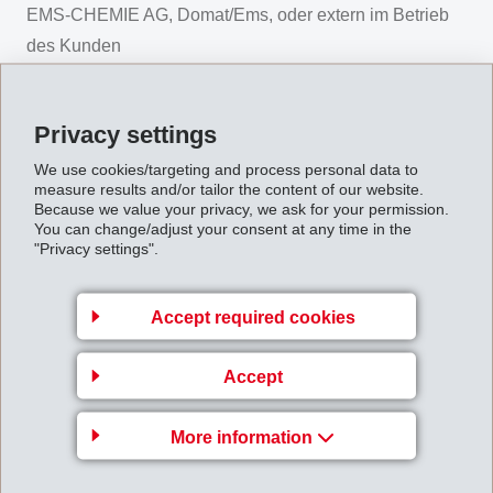
EMS-CHEMIE AG, Domat/Ems, oder extern im Betrieb
des Kunden
Kursleiter
Marco Zimmermann, Logistik, EMS-CHEMIE AG
Privacy settings
Kosten
We use cookies/targeting and process personal data to
measure results and/or tailor the content of our website.
CHF 350.– inkl. Handbuch, Unterlagen,
Because we value your privacy, we ask for your permission.
You can change/adjust your consent at any time in the
Ausbildungsbestätigung, Verpflegung
"Privacy settings".
Beschreibung
Durch intensives Training wird im Kurs die notwendige
Accept required cookies
Fertigkeit für die richtige Bedienung vermittelt. Der
theoretische Unterricht trägt dazu bei,
Accept
Gefahrensituationen zu erkennen und somit Unfälle zu
More information
vermeiden. Die Teilnehmer sind nach dem Kurs in der
Lage, Elektro-Deichselgeräte im Betrieb rationell und