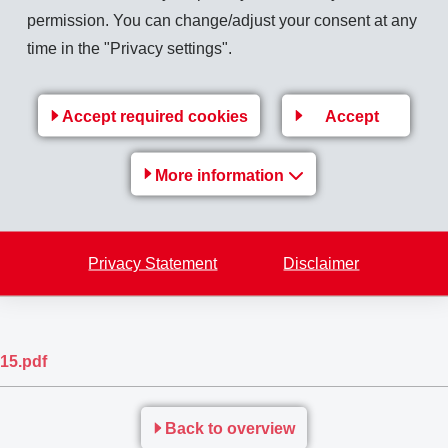
2
eschichte auf über 1'400 m
hautnah miterleben!
permission. You can change/adjust your consent at any
uppen unentgeltlich durch die Ausstellung auf dem Werkplatz
time in the "Privacy settings".
it der einen oder anderen Episode aus vergangenen Zeiten.
Accept required cookies
Accept
schemie.ch
, über +41 81 632 78 78 (Frau Pascale Beer)
More information
r
www.emschemie.ch
.
Privacy Statement
Disclaimer
15.pdf
Back to overview