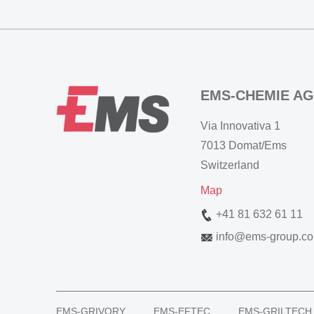
EMS-CHEMIE AG
Via Innovativa 1
7013 Domat/Ems
Switzerland
Map
+41 81 632 61 11
info
@
ems-group.c
EMS-GRIVORY
EMS-EFTEC
EMS-GRILTECH