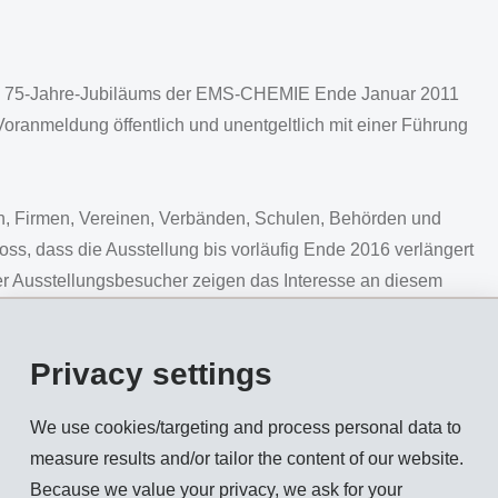
es 75-Jahre-Jubiläums der EMS-CHEMIE Ende Januar 2011
 Voranmeldung öffentlich und unentgeltlich mit einer Führung
ren, Firmen, Vereinen, Verbänden, Schulen, Behörden und
s, dass die Ausstellung bis vorläufig Ende 2016 verlängert
rer Ausstellungsbesucher zeigen das Interesse an diesem
dalena Martullo, Delegierte des Verwaltungsrates.
usstellung die bewegte Geschichte des Bündner
Privacy settings
Alpen: Wie hat sich der Hersteller des „Emser Wassers“
inem internationalen Unternehmen für
We use cookies/targeting and process personal data to
Fotografien, über 300 historische Dokumente, Requisiten und
measure results and/or tailor the content of our website.
endungsbeispiele aus allen Unternehmensphasen lassen
Because we value your privacy, we ask for your