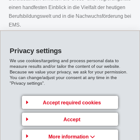
einen handfesten Einblick in die Vielfalt der heutigen
Berufsbildungswelt und in die Nachwuchsförderung bei
EMS.
Ein gemütliches Nachtessen mit regen Diskussionen
rundete den Abend ab und der
Privacy settings
Verwaltungsratspräsident Dr. Ulf Berg verabschiedete
We use cookies/targeting and process personal data to
die Gäste mit dem Aufruf, sich weiterhin für einen
measure results and/or tailor the content of our website.
bildungsstarken Standort Graubünden einzusetzen.
Because we value your privacy, we ask for your permission.
You can change/adjust your consent at any time in the
"Privacy settings".
Accept required cookies
Accept
More information