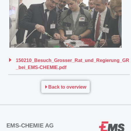
150210_Besuch_Grosser_Rat_und_Regierung_GR
_bei_EMS-CHEMIE.pdf
Back to overview
EMS-CHEMIE AG