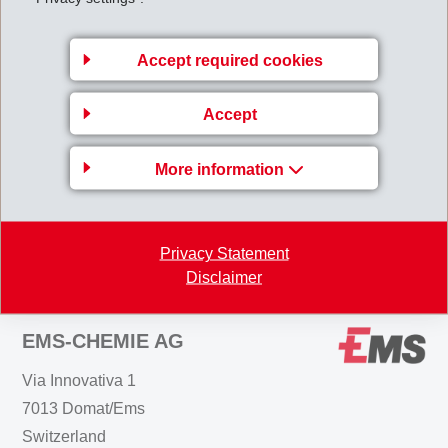
die 75%-Beteiligung an der KRAFTWERKE REICHENAU AG. Damit
gewährleistet EMS ihren Produktionsstandorten in der Schweiz auch in
Accept required cookies
Zukunft eine sichere und kostengünstige Energieversorgung. Dies
macht EMS konkurrenzfähiger.
Accept
EMS_mit_neuem_Energiekonzept.pdf
More information
Back to overview
Privacy Statement
Disclaimer
EMS-CHEMIE AG
Via Innovativa 1
7013 Domat/Ems
Switzerland