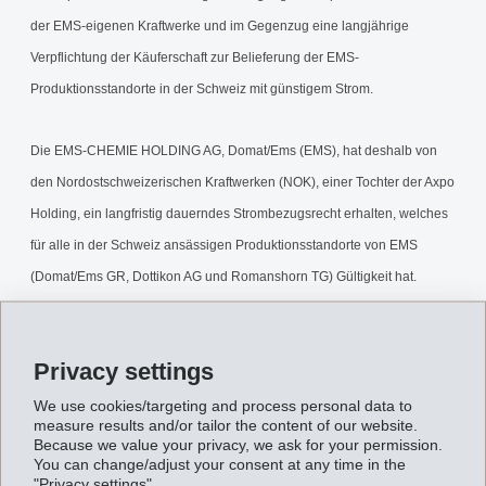
der EMS-eigenen Kraftwerke und im Gegenzug eine langjährige
Verpflichtung der Käuferschaft zur Belieferung der EMS-
Produktionsstandorte in der Schweiz mit günstigem Strom.
Die EMS-CHEMIE HOLDING AG, Domat/Ems (EMS), hat deshalb von
den Nordostschweizerischen Kraftwerken (NOK), einer Tochter der Axpo
Holding, ein langfristig dauerndes Strombezugsrecht erhalten, welches
für alle in der Schweiz ansässigen Produktionsstandorte von EMS
(Domat/Ems GR, Dottikon AG und Romanshorn TG) Gültigkeit hat.
Dieses Recht beinhaltet einen konkurrenzfähigen Preis für eine sichere
und ausreichende Stromversorgung. Im Zuge dieses
Privacy settings
Energieversorgungskonzeptes verkauft EMS per 31.12.2002 einerseits
die 100%-Beteiligung an der PATVAG KRAFTWERKE AG (mit den drei
We use cookies/targeting and process personal data to
measure results and/or tailor the content of our website.
Kraftwerken Tavanasa-Obersaxen, Russein und Pintrun sowie mit der
Because we value your privacy, we ask for your permission.
You can change/adjust your consent at any time in the
80.6%-Beteiligung an der KRAFTWERKE FRISAL AG) und andererseits
"Privacy settings".