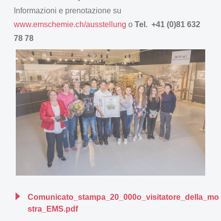
Informazioni e prenotazione su
www.emschemie.ch/ausstellung
o
Tel. +41 (0)81 632
78 78
Comunicato_stampa_20_000o_visitatore_della_mo
stra_EMS.pdf