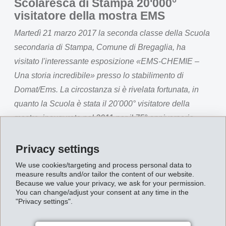
Scolaresca di Stampa 20'000°
visitatore della mostra EMS
Martedì 21 marzo 2017 la seconda classe della Scuola
secondaria di Stampa, Comune di Bregaglia, ha
visitato l'interessante esposizione «EMS-CHEMIE –
Una storia incredibile» presso lo stabilimento di
Domat/Ems. La circostanza si è rivelata fortunata, in
quanto la Scuola è stata il 20'000° visitatore della
mostra, inaugurata nel 2011 per il 75° anniversario
dell'azienda.
Privacy settings
Magdalena Martullo, direttrice del gruppo EMS-
CHEMIE, ha salutato personalmente la classe
We use cookies/targeting and process personal data to
measure results and/or tailor the content of our website.
proveniente dalla Val Bregaglia e ringraziato
Because we value your privacy, we ask for your permission.
You can change/adjust your consent at any time in the
l'insegnante Daniela Rota per la visita.
"Privacy settings".
«In particolare per i giovani è importante acquisire
conoscenze storiche e constatare quali innovazioni per