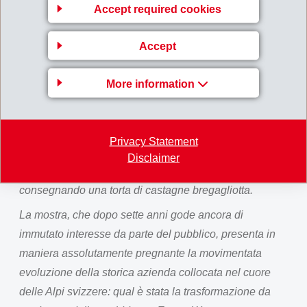
Accept required cookies
la vita di tutti i giorni siano state introdotte da EMS-
CHEMIE» ha dichiarato Martullo, che ha consegnato
Accept
alla classe 200 franchi per la propria cassa: quattro
nuove banconote da 50 franchi con anima in materia
More information
sintetica EMS, la «banconota più sicura al mondo»,
prodotta nei Grigioni. L'insegnante Rota ha ringraziato,
aggiungendo che per i suoi studenti è stata
Privacy Statement
un'esperienza particolare poter toccare con mano un
Disclaimer
pezzo della storia industriale grigionese e
consegnando una torta di castagne bregagliotta.
La mostra, che dopo sette anni gode ancora di
immutato interesse da parte del pubblico, presenta in
maniera assolutamente pregnante la movimentata
evoluzione della storica azienda collocata nel cuore
delle Alpi svizzere: qual è stata la trasformazione da