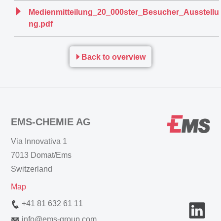
Medienmitteilung_20_000ster_Besucher_Ausstellu
ng.pdf
Back to overview
EMS-CHEMIE AG
Via Innovativa 1
7013 Domat/Ems
Switzerland
Map
+41 81 632 61 11
info
@
ems-group.com