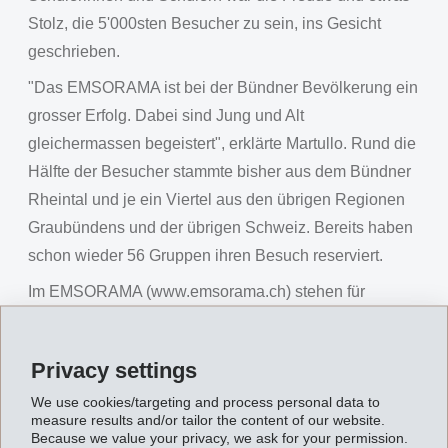
Stolz, die 5'000sten Besucher zu sein, ins Gesicht
geschrieben.
"Das EMSORAMA ist bei der Bündner Bevölkerung ein
grosser Erfolg. Dabei sind Jung und Alt
gleichermassen begeistert", erklärte Martullo. Rund die
Hälfte der Besucher stammte bisher aus dem Bündner
Rheintal und je ein Viertel aus den übrigen Regionen
Graubündens und der übrigen Schweiz. Bereits haben
schon wieder 56 Gruppen ihren Besuch reserviert.
Im EMSORAMA (www.emsorama.ch) stehen für
Besucher jeden Alters über 50 Experimente an 17
Stationen auf einer rund 400 m2 grossen
Privacy settings
Experimentierfläche zum Entdecken bereit. Das
We use cookies/targeting and process personal data to
spielerische Erkunden von Phänomenen der Natur und
measure results and/or tailor the content of our website.
die Faszination von Naturwissenschaft und Technik
Because we value your privacy, we ask for your permission.