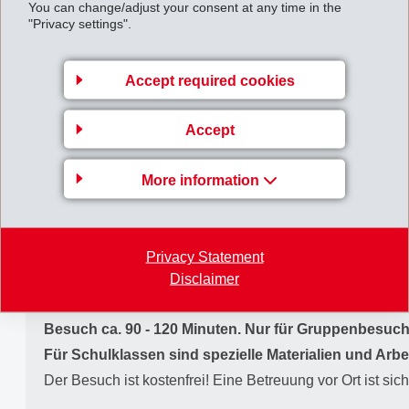
You can change/adjust your consent at any time in the
stehen dabei im Mittelpunkt. Das EMSORAMA steht
"Privacy settings".
ganz unter dem Motto "Berühren – Erleben – Staunen".
Es wurde auf privater Basis durch die EMS-CHEMIE
Accept required cookies
anlässlich ihres diesjährigen 80. Jubiläums lanciert.
Das Science Center EMSORAMA ist für die
Accept
Öffentlichkeit auf Voranmeldung kostenlos zugänglich.
EMSORAMA
More information
Nur auf Voranmeldung!
Informationen und Anmeldung unter
www.emsorama.ch
Privacy Statement
(Frau Pascale Beer).
Disclaimer
Besuch ca. 90 - 120 Minuten. Nur für Gruppenbesuch
Für Schulklassen sind spezielle Materialien und Arbeit
Der Besuch ist kostenfrei! Eine Betreuung vor Ort ist sich