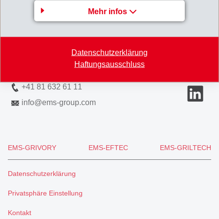
EMS-CHEMIE AG
Mehr infos
Via Innovativa 1
7013 Domat/Ems
Datenschutzerklärung
Switzerland
Haftungsausschluss
Karte
+41 81 632 61 11
info
@
ems-group.com
EMS-GRIVORY
EMS-EFTEC
EMS-GRILTECH
Datenschutzerklärung
Privatsphäre Einstellung
Kontakt