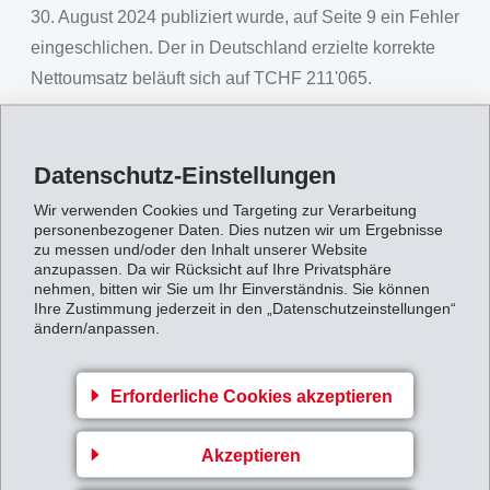
30. August 2024 publiziert wurde, auf Seite 9 ein Fehler
eingeschlichen. Der in Deutschland erzielte korrekte
Nettoumsatz beläuft sich auf TCHF 211'065.
Die Korrektur hat keine Auswirkungen auf die
Finanzkennzahlen der Gruppe. Der aktualisierte
Datenschutz-Einstellungen
Halbjahresbericht befindet sich ab sofort auf
http://www.emsgroup. com/geschaefts-finanzberichte
Wir verwenden Cookies und Targeting zur Verarbeitung
.
personenbezogener Daten. Dies nutzen wir um Ergebnisse
zu messen und/oder den Inhalt unserer Website
MM - Korrigendum: Definitiver
anzupassen. Da wir Rücksicht auf Ihre Privatsphäre
Halbjahresabschluss 2024 der EMS-Gruppe
nehmen, bitten wir Sie um Ihr Einverständnis. Sie können
Ihre Zustimmung jederzeit in den „Datenschutzeinstellungen“
ändern/anpassen.
Zurück zur Übersicht
Erforderliche Cookies akzeptieren
Akzeptieren