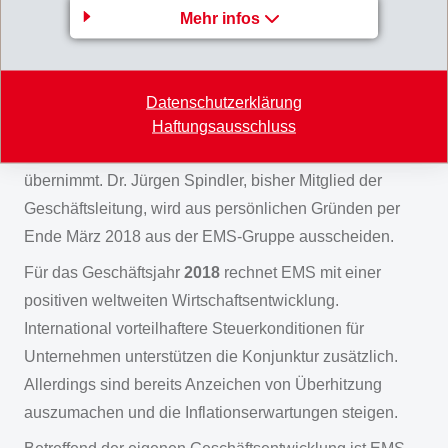
18.00 (17.00) pro Aktie zur Ausschüttung gelangen.
Mehr infos
Neu und per sofort wird Darko Radanovic, bisher Leiter
Unternehmensbereich EMS-GRILTECH, für ein Jahr als
Mitglied in die
Geschäftsleitung
der EMS-Gruppe
Datenschutzerklärung
berufen, bevor er die Führung des
Haftungsausschluss
Unternehmensbereichs EMS-GRIVORY Europa
übernimmt. Dr. Jürgen Spindler, bisher Mitglied der
Geschäftsleitung, wird aus persönlichen Gründen per
Ende März 2018 aus der EMS-Gruppe ausscheiden.
Für das Geschäftsjahr
2018
rechnet EMS mit einer
positiven weltweiten Wirtschaftsentwicklung.
International vorteilhaftere Steuerkonditionen für
Unternehmen unterstützen die Konjunktur zusätzlich.
Allerdings sind bereits Anzeichen von Überhitzung
auszumachen und die Inflationserwartungen steigen.