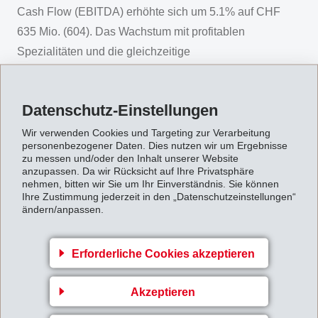
Cash Flow (EBITDA) erhöhte sich um 5.1% auf CHF
635 Mio. (604). Das Wachstum mit profitablen
Spezialitäten und die gleichzeitige
Effizienzverbesserung wirkten sich positiv auf das
Ergebnis aus. Die EBIT-Marge erreichte 27.1% (27.6%),
Datenschutz-Einstellungen
die EBITDA-Marge 29.6% (30.5%).
Wir verwenden Cookies und Targeting zur Verarbeitung
Der
Nettogewinn
erreichte CHF 484 Mio. (456) und lag
personenbezogener Daten. Dies nutzen wir um Ergebnisse
6.3% über Vorjahr. Der Gewinn pro Aktie erhöhte sich
zu messen und/oder den Inhalt unserer Website
anzupassen. Da wir Rücksicht auf Ihre Privatsphäre
auf CHF 20.59 (19.19).
nehmen, bitten wir Sie um Ihr Einverständnis. Sie können
Ihre Zustimmung jederzeit in den „Datenschutzeinstellungen“
Für das Geschäftsjahr 2017 beabsichtigt der
ändern/anpassen.
Verwaltungsrat, der ordentlichen Generalversammlung
die Ausschüttung einer
ordentlichen Dividende
von
Erforderliche Cookies akzeptieren
CHF 14.50 (13.00) pro Aktie und zusätzlich wiederum
eine
ausserordentliche Dividende
von CHF 3.50
Akzeptieren
(4.00) pro Aktie zu beantragen. Insgesamt sollen so CHF