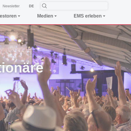
Newsletter
DE
vestoren
Medien
EMS erleben
tionäre