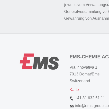
jeweils vom Verwaltungsra
Generalversammlung verka
Gewährung von Ausnahm
EMS-CHEMIE AG
Via Innovativa 1
7013 Domat/Ems
Switzerland
Karte
+41 81 632 61 11
info
@
ems-group.c