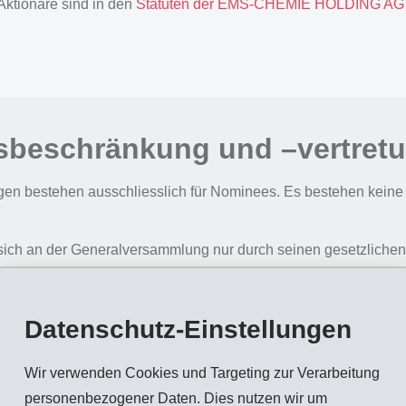
Aktionäre sind in den
Statuten der EMS-CHEMIE HOLDING AG f
sbeschränkung und –vertret
en bestehen ausschliesslich für Nominees. Es bestehen kein
ich an der Generalversammlung nur durch seinen gesetzlichen 
är oder den unabhängigen Stimmrechtsvertreter vertreten lass
en die Aktionäre auch elektronisch Vollmachten und Weisungen
Datenschutz-Einstellungen
ertreter wird von der Generalversammlung für eine Amtsdauer 
ammlung gewählt; Wiederwahl ist zulässig. Vom Unternehmen g
Wir verwenden Cookies und Targeting zur Verarbeitung
icht stimmberechtigt und tragen keine Dividende.
personenbezogener Daten. Dies nutzen wir um