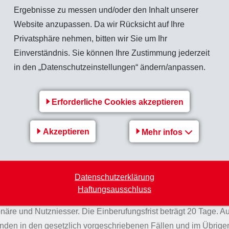
Ergebnisse zu messen und/oder den Inhalt unserer
Website anzupassen. Da wir Rücksicht auf Ihre
Privatsphäre nehmen, bitten wir Sie um Ihr
he Quoren
Einverständnis. Sie können Ihre Zustimmung jederzeit
in den „Datenschutzeinstellungen“ ändern/anpassen.
sst ihre Beschlüsse, soweit das Gesetz es nicht anders bestim
n Aktienstimmen.
Erforderliche Cookies akzeptieren
Akzeptieren
Mehr infos
g der Generalversammlung
tlichen Generalversammlung richtet sich nach den gesetzlichen
Datenschutzerklärung
. Sie erfolgt durch einmalige Publikation im Schweizerischen 
Haftungsausschluss
hweizer Zeitungen und durch schriftliche Einladung an die im 
re und Nutzniesser. Die Einberufungsfrist beträgt 20 Tage. A
den in den gesetzlich vorgeschriebenen Fällen und im Übrigen 