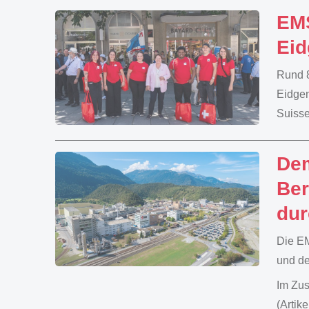
EMS
Eid
Rund 8
Eidgen
Suisse
Dem
Ber
dur
Die EM
und de
Im Zus
(Artik