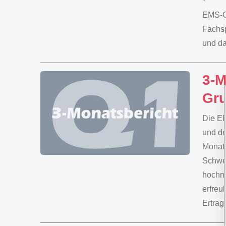
EMS-CH
Fachsp
und d
3-M
Gr
Die EM
und de
Monat
Schwei
hochma
erfreu
Ertrag