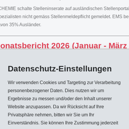
EMIE schalte Stelleninserate auf ausländischen Stellenport
ezialisten nicht gemäss Stellenmeldepflicht gemeldet. EMS bes
avon 35% Ausländer.
onatsbericht 2026 (Januar - März
uppe
Datenschutz-Einstellungen
S-Gruppe, die in den Geschäftsbereichen
Hochleistungspol
ren Gesellschaften in der EMS-CHEMIE HOLDING AG zusammenge
Wir verwenden Cookies und Targeting zur Verarbeitung
en 2026 einen
Nettoumsatz
von CHF 487 Mio. (522). Erwartun
personenbezogener Daten. Dies nutzen wir um
zer Franken die Umsatzentwicklung in Schweizer Franken. Da
Ergebnisse zu messen und/oder den Inhalt unserer
rgigen Spezialitäten und Innovationen gelang es EMS, trotz d
Website anzupassen. Da wir Rücksicht auf Ihre
liche Resultate zu realisieren. Der Absatz und das Betriebserge
Privatsphäre nehmen, bitten wir Sie um Ihr
skraft deutlich ausgebaut werden.
Einverständnis. Sie können Ihre Zustimmung jederzeit