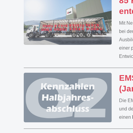
85 
ent
Mit Ne
bei de
Ausbil
einer 
Entwic
EMS
(Ja
Die EM
und de
einen