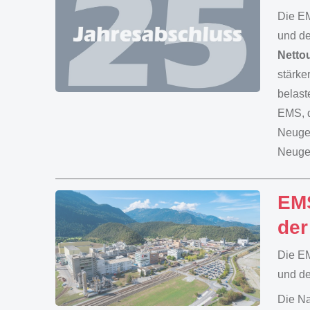
Die EM
und de
Netto
stärke
belast
EMS, d
Neuges
Neuges
EMS
der
Die EM
und de
Die Na