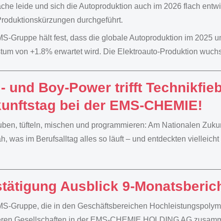
he leide und sich die Autoproduktion auch im 2026 flach entwic
Produktionskürzungen durchgeführt.
S-Gruppe hält fest, dass die globale Autoproduktion im 2025 
um von +1.8% erwartet wird. Die Elektroauto-Produktion wuchs
l- und Boy-Power trifft Technikfie
unftstag bei der EMS-CHEMIE!
ben, tüfteln, mischen und programmieren: Am Nationalen Zukun
h, was im Berufsalltag alles so läuft – und entdeckten vielleich
tätigung Ausblick 9-Monatsberic
S-Gruppe, die in den Geschäftsbereichen Hochleistungspolymer
ren Gesellschaften in der EMS-CHEMIE HOLDING AG zusammenge