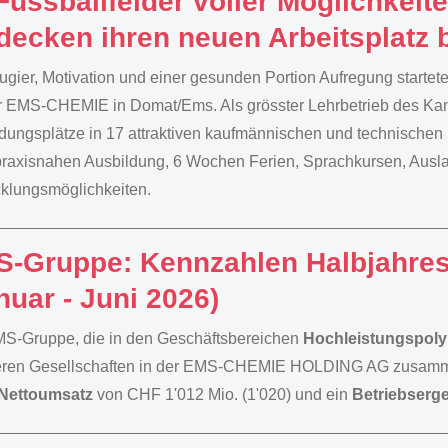
Fussballfelder voller Möglichkeit
decken ihren neuen Arbeitsplatz 
ugier, Motivation und einer gesunden Portion Aufregung starte
r EMS-CHEMIE in Domat/Ems. Als grösster Lehrbetrieb des Ka
dungsplätze in 17 attraktiven kaufmännischen und technischen 
praxisnahen Ausbildung, 6 Wochen Ferien, Sprachkursen, Auslan
klungsmöglichkeiten.
-Gruppe: Kennzahlen Halbjahre
nuar - Juni 2026)
S-Gruppe, die in den Geschäftsbereichen
Hochleistungspol
ren Gesellschaften in der EMS-CHEMIE HOLDING AG zusammeng
Nettoumsatz
von CHF 1'012 Mio. (1'020) und ein
Betriebserg