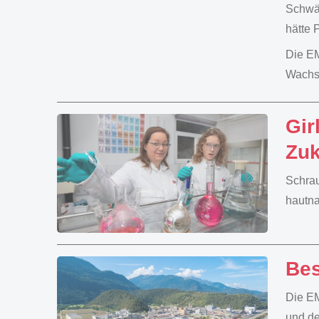
Schwäc
hätte 
Die EM
Wachst
Gir
Zuk
Schrau
hautna
Bes
Die EM
und de