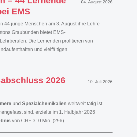
en – 44 Lernende
04. August 2026
bei EMS
ten 44 junge Menschen am 3. August ihre Lehre
ntons Graubünden bietet EMS-
Lehrberufen. Die Lernenden profitieren von
daufenthalten und vielfältigen
sabschluss 2026
10. Juli 2026
ymere
und
Spezialchemikalien
weltweit tätig ist
efasst sind, erzielte im 1. Halbjahr 2026
ebnis
von CHF 310 Mio. (296).