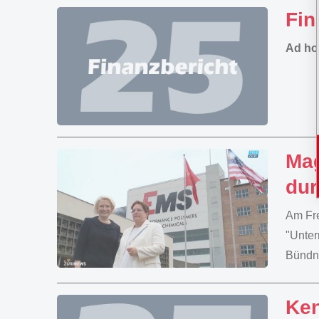
Fin
Ad ho
Mag
dur
Am Fre
"Unter
Bündne
Ken