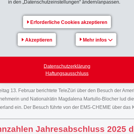
in den „Datenschutzeinstellungen“ ändern/anpassen.
anzbericht 2025 der EMS-Gruppe
c-Mitteilung gemäss Art. 53 KR
Erforderliche Cookies akzeptieren
Akzeptieren
Mehr infos
dalena Martullo-Blocher führt US
Datenschutzerklärung
Haftungsausschluss
chs Bündnerland
itag 13. Februar berichtete TeleZüri über den Besuch der Ameri
nehmerin und Nationalrätin Magdalena Martullo-Blocher lud die 
rland ein. Der Besuch führte von der EMS-CHEMIE über das Kl
nzahlen Jahresabschluss 2025 