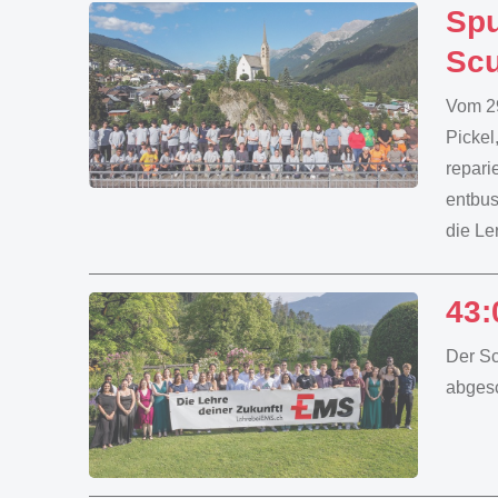
Spu
Scu
Vom 29
Pickel
repari
entbus
die Le
43:
Der Sc
abgesc