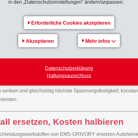
in den „Datenschutzeinstellungen“ ändern/anpassen.
EMS-GRIVORY bietet schon heute leistungsstarke Alternativen – z
ger als Messing.
Erforderliche Cookies akzeptieren
ktromobilität braucht sichere Mate
Akzeptieren
Mehr infos
ektromobilität setzt sich zunehmend durch und stellt höchste An
eite und Ladeleistung. Eine Schlüsselrolle übernehmen Busba
istungen ermöglichen. Mit Grivory, Grinova und Grilamid biet
Datenschutzerklärung
istungspolymere, die für diese Kernkomponente im Hochvoltbe
Haftungsausschluss
t, langlebig und kosteneffizient. OEMs und Zulieferer profitier
 senken und gleichzeitig höchste Spannungsfestigkeit, konstante
leisten.
all ersetzen, Kosten halbieren
chleistungswerkstoffen von EMS-GRIVORY ersetzen Autoherstel