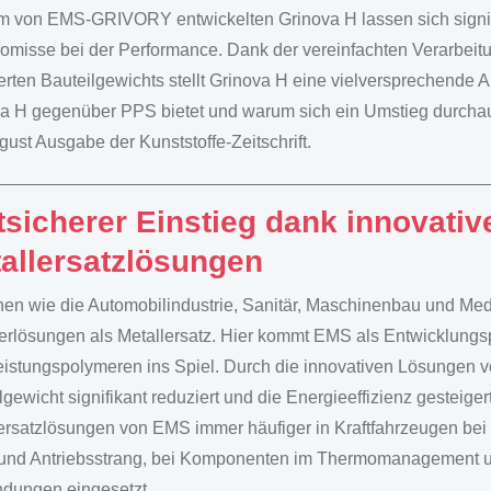
m von EMS-GRIVORY entwickelten Grinova H lassen sich signi
misse bei der Performance. Dank der vereinfachten Verarbeit
erten Bauteilgewichts stellt Grinova H eine vielversprechende A
a H gegenüber PPS bietet und warum sich ein Umstieg durchaus 
gust Ausgabe der Kunststoffe-Zeitschrift.
ttsicherer Einstieg dank innovativ
allersatzlösungen
en wie die Automobilindustrie, Sanitär, Maschinenbau und Me
rlösungen als Metallersatz. Hier kommt EMS als Entwicklungsp
istungspolymeren ins Spiel. Durch die innovativen Lösungen 
lgewicht signifikant reduziert und die Energieeffizienz gesteig
ersatzlösungen von EMS immer häufiger in Kraftfahrzeugen bei F
und Antriebsstrang, bei Komponenten im Thermomanagement und
dungen eingesetzt.