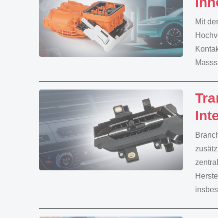
Inn
Mit de
Hochvo
Kontak
Massst
Tra
Int
Branch
zusätz
zentra
Herste
insbes