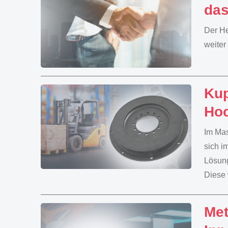
das
Der He
weiter
Ku
Hoc
Im Mas
sich i
Lösung
Diese 
Met