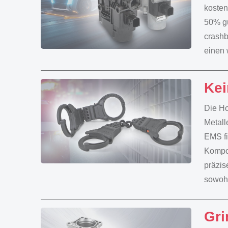
kosten
50% gü
crashb
einen 
Kei
Die Ho
Metall
EMS fi
Kompon
präzis
sowohl
Gri