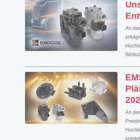
Uns
Ent
An de
erfolg
Hochle
Wirtsc
EMS
Plä
20
An der
Preist
Hochle
entste