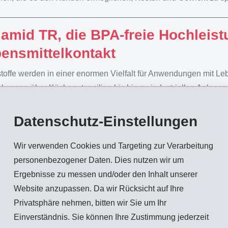
lamid TR, die BPA-freie Hochleis
ensmittelkontakt
toffe werden in einer enormen Vielfalt für Anwendungen mit Leb
kungen über Küchenutensilien bis hin zu industriellen Anlagen.
A-haltigen Kunststoffen wie Polycarbonat und Polysulfon in di
Y schon heute ein BPA-freies Hochleistungspolymer, das die r
Datenschutz-Einstellungen
zeitig durch Transparenz, Beständigkeit und Vielseitigkeit überz
Wir verwenden Cookies und Targeting zur Verarbeitung
personenbezogener Daten. Dies nutzen wir um
nkwassersicherheit ohne Messing
Ergebnisse zu messen und/oder den Inhalt unserer
65% günstiger
Website anzupassen. Da wir Rücksicht auf Ihre
Privatsphäre nehmen, bitten wir Sie um Ihr
kunft der Trinkwassersicherheit beginnt jetzt: Ab 2027 treten mi
Einverständnis. Sie können Ihre Zustimmung jederzeit
eregeln in Kraft. Besonders betroffen sind bleihaltige Messingl