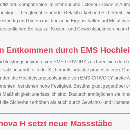
effizient. Komponenten im Interieur und Exterieur sowie in Ant
nstiger – bei gleichbleibender Belastbarkeit und Sicherheit. Die
eständig und bieten mechanische Eigenschaften auf Metalln
wesentlichen Beitrag zur Kosten- und Gewichtsoptimierung im
n Entkommen durch EMS Hochle
chleistungspolymere von EMS-GRIVORY zeichnen sich durch he
ersatz besonders in der Sicherheitsindustrie prädestinieren. Da
nden die Hochleistungspolyamide von EMS-GRIVORY breite An
enten, bei denen hohe Festigkeit, Beständigkeit gegenüber 
e Maßhaltigkeit unerlässlich sind. Dadurch ermöglichen sie inno
 die Sicherheit erhöhen als auch durch Gewichts- und Kosten
nova H setzt neue Massstäbe