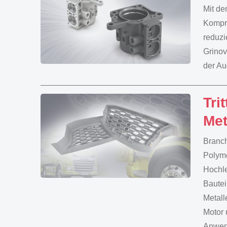
Mit de
Kompro
reduzi
Grinov
der Au
Tri
Met
Branch
Polyme
Hochle
Bautei
Metall
Motor 
Anwen