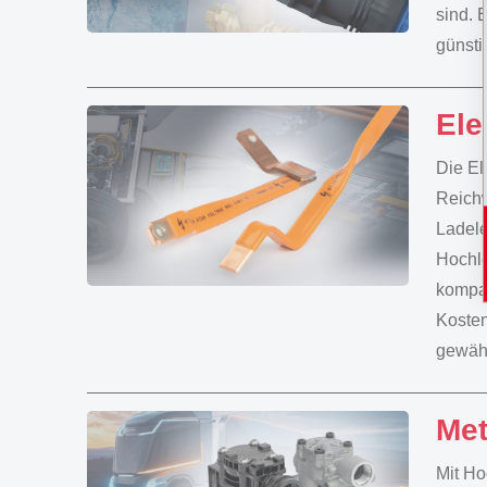
sind. 
günsti
Ele
Die El
Reichw
Ladele
Hochle
kompak
Kosten
gewähr
Met
Mit Ho