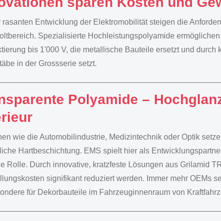
ovationen sparen Kosten und Ge
r rasanten Entwicklung der Elektromobilität steigen die Anford
ltbereich. Spezialisierte Hochleistungspolyamide ermögliche
tierung bis 1'000 V, die metallische Bauteile ersetzt und durc
äbe in der Grossserie setzt.
nsparente Polyamide – Hochglan
erieur
en wie die Automobilindustrie, Medizintechnik oder Optik se
liche Hartbeschichtung. EMS spielt hier als Entwicklungspartn
le Rolle. Durch innovative, kratzfeste Lösungen aus Grilamid TR
llungskosten signifikant reduziert werden. Immer mehr OEMs se
ondere für Dekorbauteile im Fahrzeuginnenraum von Kraftfahr