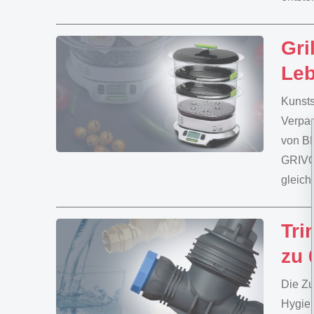
Gri
Leb
Kunsts
Verpac
von BP
GRIVOR
gleich
Tri
zu 
Die Zu
Hygien