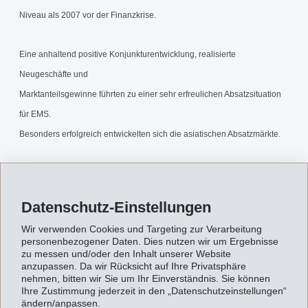
Niveau als 2007 vor der Finanzkrise.
Eine anhaltend positive Konjunkturentwicklung, realisierte
Neugeschäfte und
Marktanteilsgewinne führten zu einer sehr erfreulichen Absatzsituation
für EMS.
Besonders erfolgreich entwickelten sich die asiatischen Absatzmärkte.
Der positive Effekt der guten Geschäftsentwicklung aufs Ergebnis wird
zunehmend
Datenschutz-Einstellungen
gedämpft durch massiv steigende Rohstoffkosten und den starken
Wir verwenden Cookies und Targeting zur Verarbeitung
Schweizer Franken.
personenbezogener Daten. Dies nutzen wir um Ergebnisse
zu messen und/oder den Inhalt unserer Website
anzupassen. Da wir Rücksicht auf Ihre Privatsphäre
Um der steigenden Nachfrage der Kunden im laufenden und im
nehmen, bitten wir Sie um Ihr Einverständnis. Sie können
Ihre Zustimmung jederzeit in den „Datenschutzeinstellungen“
kommenden Jahr
ändern/anpassen.