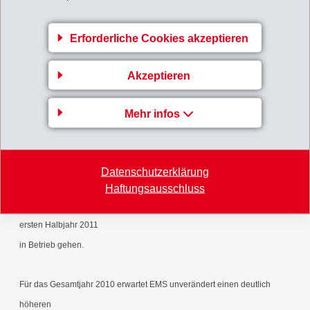
nachkommen zu können, investiert EMS über CHF 100 Mio. in den
Ausbau der
Erforderliche Cookies akzeptieren
Produktionskapazitäten. Um schnell über die neuen Kapazitäten
verfügen zu können,
Akzeptieren
wurde ein firmenübergreifendes Beschleunigungsprogramm gestartet.
In der Folge wird
Mehr infos
die ursprünglich für das 1. Quartal 2011 geplante neue Produktionslinie
für
Hochtemperaturpolymere bereits am 20. Oktober 2010 ihren Betrieb
Datenschutzerklärung
aufnehmen.
Haftungsausschluss
Weitere Produktionsanlagen befinden sich im Bau und werden im
ersten Halbjahr 2011
in Betrieb gehen.
Für das Gesamtjahr 2010 erwartet EMS unverändert einen deutlich
höheren