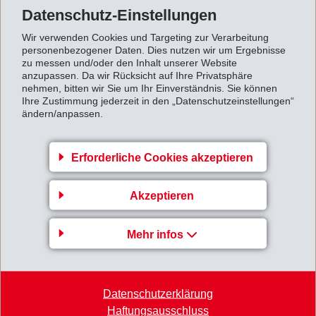
Seit Anfang Jahr treiben Versorgungsengpässe die
Datenschutz-Einstellungen
Rohstoffpreise stark nach oben, weshalb
Wir verwenden Cookies und Targeting zur Verarbeitung
Verkaufspreiserhöhungen bei Kunden unumgänglich
personenbezogener Daten. Dies nutzen wir um Ergebnisse
zu messen und/oder den Inhalt unserer Website
sind. Im August traf Hurricane Harvey das Zentrum der
anzupassen. Da wir Rücksicht auf Ihre Privatsphäre
nehmen, bitten wir Sie um Ihr Einverständnis. Sie können
amerikanischen Chemieindustrie, was zu bedeutenden
Ihre Zustimmung jederzeit in den „Datenschutzeinstellungen“
Produktionsausfällen und Knappheit in den
ändern/anpassen.
nachgelagerten weltweiten Zwischen- und
Fertigprodukteindustrien führt. EMS legt deshalb
Erforderliche Cookies akzeptieren
besonders hohe Priorität auf eine genügende
Rohstoffversorgung und eine zuverlässige
Akzeptieren
Liefersicherheit gegenüber den Kunden.
Für das
Gesamtjahr 2017
erwartet EMS unverändert
Mehr infos
einen Nettoumsatz und ein Betriebsergebnis (EBIT)
leicht über Vorjahr.
Datenschutzerklärung
9-Monatsbericht_2017.pdf
Haftungsausschluss