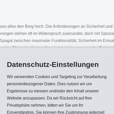
uss alles den Berg hoch. Die Anforderungen an Sicherheit und F
rderungen stehen oft im Widerspruch zueinander, doch mit Sp
en Spagat zwischen maximaler Funktionalität, Sicherheit im Ein
nden Skisportanbieters Atomic ist ein hervorragendes Beispiel 
auf
Datenschutz-Einstellungen
renskischuh sind hohe Funktionalität auf dem Weg nach oben 
Wir verwenden Cookies und Targeting zur Verarbeitung
eraturen wie auf Frühlingsschnee, exzellente Wechselbiegefestig
personenbezogener Daten. Dies nutzen wir um
schuhe ist auch das Gewicht ein bedeutender Faktor. Dank des
Ergebnisse zu messen und/oder den Inhalt unserer
Tourenskischuhs im Vergleich zu Wettbewerbsprodukten deutli
Website anzupassen. Da wir Rücksicht auf Ihre
iner hohen Schlagzähigkeit bei Minusgraden, guten Fliesseigens
Privatsphäre nehmen, bitten wir Sie um Ihr
deal. Zudem ist das Produkt sehr witterungsbeständig und weist 
Einverständnis. Sie können Ihre Zustimmung jederzeit