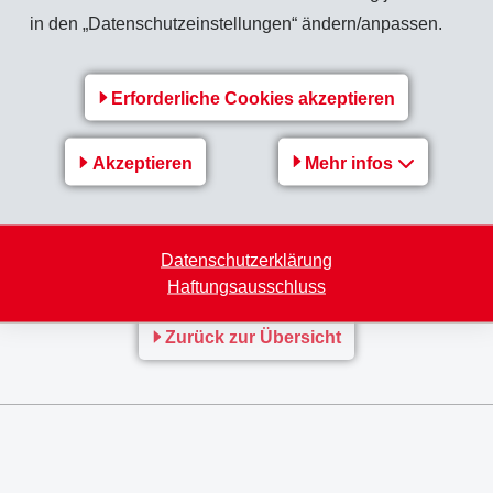
in den „Datenschutzeinstellungen“ ändern/anpassen.
fache Verarbeitung
iden für den Skisport in den letzten Monaten einmal mehr erw
Erforderliche Cookies akzeptieren
nsch auch aus biobasierenden Polyamiden. Diese neuen unvers
n langfaserverstärkten Polyamiden wie Grilamid LVL (Glasfaser
Akzeptieren
Mehr infos
blichen Spritzgussmaschinen verarbeiten und erlauben feine un
 dieser Form nicht darstellbar sind.
Datenschutzerklärung
Haftungsausschluss
Zurück zur Übersicht