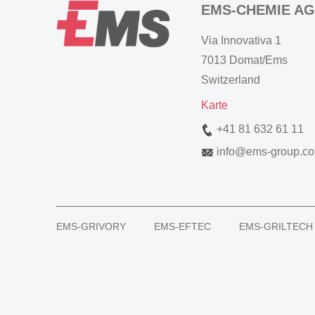
EMS-CHEMIE AG
Via Innovativa 1
7013 Domat/Ems
Switzerland
Karte
+41 81 632 61 11
info
@
ems-group.c
EMS-GRIVORY
EMS-EFTEC
EMS-GRILTECH