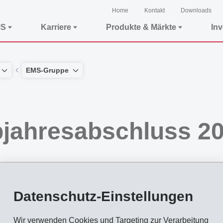
Home
Kontakt
Downloads
MS
Karriere
Produkte & Märkte
In
EMS-Gruppe
lbjahresabschluss 2
Datenschutz-Einstellungen
Wir verwenden Cookies und Targeting zur Verarbeitung
resabschluss 2004 publiziert. Nun liegt der definitive konsolidierte Halbjahresab