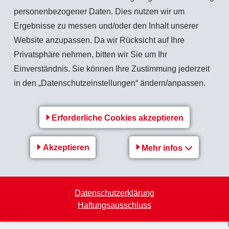
personenbezogener Daten. Dies nutzen wir um
ve Halbjahresabschluss weist keine wesentlichen Abweichungen zum provisorischen 
Ergebnisse zu messen und/oder den Inhalt unserer
Website anzupassen. Da wir Rücksicht auf Ihre
Privatsphäre nehmen, bitten wir Sie um Ihr
Einverständnis. Sie können Ihre Zustimmung jederzeit
Zurück zur Übersicht
in den „Datenschutzeinstellungen“ ändern/anpassen.
Erforderliche Cookies akzeptieren
Akzeptieren
Mehr infos
EMS-Gruppe
Jobs & Karriere
Finanz-/Medienmitteilungen
Datenschutzerklärung
Haftungsausschluss
Nachhaltigkeit