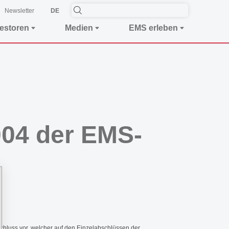
Newsletter
DE
vestoren
Medien
EMS erleben
004 der EMS-
schluss vor, welcher auf den Einzelabschlüssen der