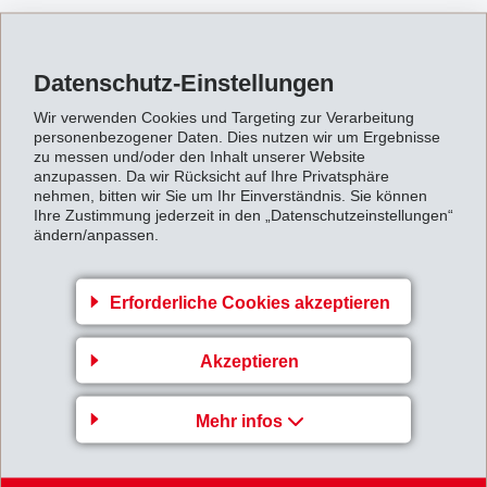
Der definitive Halbjahresabschluss weist keine wesentlichen
Abweichungen zum provisorischen Abschluss auf.
Datenschutz-Einstellungen
MHalbjahresabschluss2005.pdf
Wir verwenden Cookies und Targeting zur Verarbeitung
personenbezogener Daten. Dies nutzen wir um Ergebnisse
zu messen und/oder den Inhalt unserer Website
Zurück zur Übersicht
anzupassen. Da wir Rücksicht auf Ihre Privatsphäre
nehmen, bitten wir Sie um Ihr Einverständnis. Sie können
Ihre Zustimmung jederzeit in den „Datenschutzeinstellungen“
ändern/anpassen.
Erforderliche Cookies akzeptieren
EMS-CHEMIE AG
Akzeptieren
Via Innovativa 1
7013 Domat/Ems
Mehr infos
Switzerland
Karte