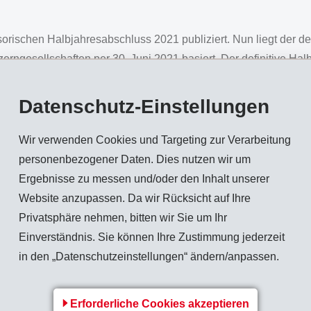
rischen Halbjahresabschluss 2021 publiziert. Nun liegt der def
erngesellschaften per 30. Juni 2021 basiert. Der definitive Ha
 Abschluss auf.
Datenschutz-Einstellungen
ettoumsatz
von CHF 1'166 Mio. (845) und erhöhte diesen um 
, was sich auf die Verkaufsmengen positiv auswirkte. Bedeuten
Wir verwenden Cookies und Targeting zur Verarbeitung
t und unterstützten den Konsum. Versorgungsengpässe in den L
personenbezogener Daten. Dies nutzen wir um
f den Rohstoffmärkten und bei den Logistikleistungen führen la
Ergebnisse zu messen und/oder den Inhalt unserer
EMS ein
Betriebsergebnis (EBIT)
von CHF 322 Mio. (227) errei
Website anzupassen. Da wir Rücksicht auf Ihre
ch auf CHF 350 Mio. Die EBIT-Marge liegt bei 27.6% (26.8%),
Privatsphäre nehmen, bitten wir Sie um Ihr
 währungsbereinigt neue Höchstwerte.
Einverständnis. Sie können Ihre Zustimmung jederzeit
-2).
in den „Datenschutzeinstellungen“ ändern/anpassen.
chte CHF 281 Mio. (192).
Erforderliche Cookies akzeptieren
io. (31.12.2020: CHF 1'598 Mio.). Die
Eigenkapitalquote
beträ