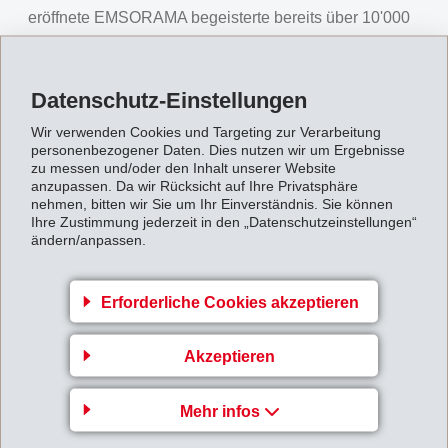
eröffnete EMSORAMA begeisterte bereits über 10'000
Besucher. Das erste Bündner Science Center lädt unter
dem Motto „Berühren – Erleben – Staunen“ zum
Datenschutz-Einstellungen
spielerischen Entdecken von Phänomenen aus Natur
und Technik ein. Über 50 verschiedene Exponate
Wir verwenden Cookies und Targeting zur Verarbeitung
personenbezogener Daten. Dies nutzen wir um Ergebnisse
stehen an 17 Stationen auf einer rund 400 m2 grossen
zu messen und/oder den Inhalt unserer Website
Experimentierfläche den Besuchern jeden Alters zum
anzupassen. Da wir Rücksicht auf Ihre Privatsphäre
nehmen, bitten wir Sie um Ihr Einverständnis. Sie können
Tüfteln zur Verfügung: Warum bleibt ein Ball in der Luft
Ihre Zustimmung jederzeit in den „Datenschutzeinstellungen“
ändern/anpassen.
stehen, wieso leuchtet die Lampe ohne Kabel, weshalb
zeigen unsere Augen nicht immer die Realität?
Erforderliche Cookies akzeptieren
Beide Erlebniswelten sind für Firmen, Vereine,
Schulklassen und andere interessierte Gruppen jeden
Akzeptieren
Alters auf Voranmeldung kostenlos zugänglich.
Ehemalige EMS-Kadermitarbeiter führen durch die
Mehr infos
Ausstellung; im EMSORAMA begleiten erfahrene
Betreuer die Besucher.