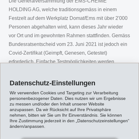
Die Generalversammlung der EMS-CHEMIE
HOLDING AG, welche traditionsgemäss in einem
Festzelt auf dem Werkplatz Domat/Ems mit über 2'000
Personen abgehalten wird, kann dieses Jahr wieder
vor Ort und im gewohnten Rahmen stattfinden. Gemäss
Bundesratsentscheid vom 23. Juni 2021 ist jedoch ein
Covid-Zertifikat (Geimpft, Genesen, Getestet)
erforderlich. Einfache Testmöglichkeiten werden
deshalb vor dem Eintritt vor Ort angeboten.
Auch dieses Jahr sind neben dem statuarischen Teil
Datenschutz-Einstellungen
ein attraktives Rahmenprogramm und ein
Wir verwenden Cookies und Targeting zur Verarbeitung
personenbezogener Daten. Dies nutzen wir um Ergebnisse
gemeinsames Mittagessen geplant. EMS-Mitarbeiter
zu messen und/oder den Inhalt unserer Website
präsentieren Innovationen mit EMS-Kunststoffen und
anzupassen. Da wir Rücksicht auf Ihre Privatsphäre
nehmen, bitten wir Sie um Ihr Einverständnis. Sie können
das bekannte "Appenzeller Echo" wird zusammen mit
Ihre Zustimmung jederzeit in den „Datenschutzeinstellungen“
dem "Alphorn Duett Gebrüder Frick" die Zuschauer
ändern/anpassen.
musikalisch unterhalten.