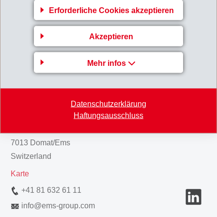
Erforderliche Cookies akzeptieren
MM_GV_2021_de
Akzeptieren
Zurück zur Übersicht
Mehr infos
Datenschutzerklärung
EMS-CHEMIE AG
Haftungsausschluss
Via Innovativa 1
7013 Domat/Ems
Switzerland
Karte
+41 81 632 61 11
info
@
ems-group.com