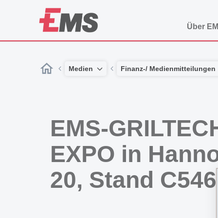
Über E
Medien
Finanz-/ Medienmitteilungen
EMS-GRILTECH
EXPO in Hannov
20, Stand C546