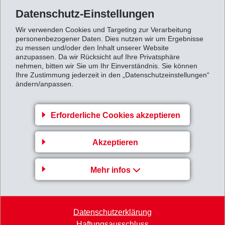
Datenschutz-Einstellungen
Blick in die Zukunft
Wir verwenden Cookies und Targeting zur Verarbeitung
personenbezogener Daten. Dies nutzen wir um Ergebnisse
zu messen und/oder den Inhalt unserer Website
Mit diesem Erfolg bestätigt EMS-GRILTECH seine
anzupassen. Da wir Rücksicht auf Ihre Privatsphäre
führende Rolle in der Entwicklung innovativer
nehmen, bitten wir Sie um Ihr Einverständnis. Sie können
Ihre Zustimmung jederzeit in den „Datenschutzeinstellungen“
Materialien für die Automobilindustrie. «Dieser Preis ist
ändern/anpassen.
eine besondere Anerkennung für die Innovationskraft
und das Engagement unserer Teams. Gemeinsam mit
Erforderliche Cookies akzeptieren
unseren Partnern haben wir gezeigt, dass
Nachhaltigkeit und Design keine Gegensätze sind,
Akzeptieren
sondern neue Möglichkeiten eröffnen», so die
Verantwortlichen bei EMS-GRILTECH.
Mehr infos
Datenschutzerklärung
Haftungsausschluss