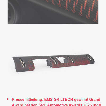
Pressemitteilung: EMS-GRILTECH gewinnt Grand
Award bei den SPE Automotive Awards 2025 [pdf]