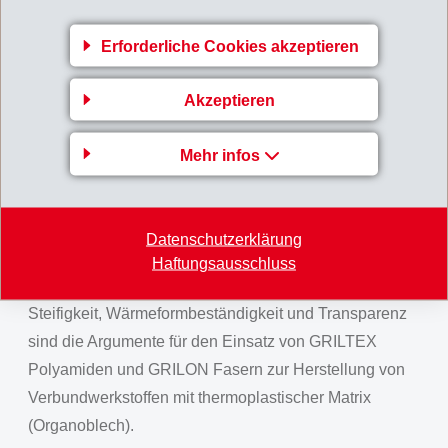
spezielle GRILON Klebegarne entwickelt worden.
Beim RTM Prozess (Resin Transfer Molding) ist die
Erforderliche Cookies akzeptieren
Klebefaser zudem ein Prozesshilfsmittel bei der
Preformherstellung. Zur Verfestigung von
Akzeptieren
unidirektionalen Tapes sowie zur Stabilisierung von
Geweben oder Gelegen aus Kohlenstoff oder
Mehr infos
Glasfasern werden alternativ GRILTEX Schmelzkleber
als Suspension, Pulver oder Granulat eingesetzt.
Durch den Einsatz von GRILTEX Schmelzklebern oder
Datenschutzerklärung
GRILON Garnen wird die Schlagzähigkeit des
Haftungsausschluss
Composite Bauteils erhöht.
Steifigkeit, Wärmeformbeständigkeit und Transparenz
sind die Argumente für den Einsatz von GRILTEX
Polyamiden und GRILON Fasern zur Herstellung von
Verbundwerkstoffen mit thermoplastischer Matrix
(Organoblech).