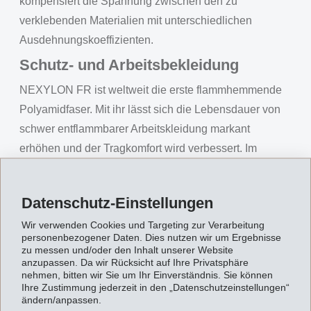
kompensiert die Spannung zwischen den zu
verklebenden Materialien mit unterschiedlichen
Ausdehnungskoeffizienten.
Schutz- und Arbeitsbekleidung
NEXYLON FR ist weltweit die erste flammhemmende
Polyamidfaser. Mit ihr lässt sich die Lebensdauer von
schwer entflammbarer Arbeitskleidung markant
erhöhen und der Tragkomfort wird verbessert. Im
Bereich technischer Textilien eröffnen sich weitere
interessante Anwendungsgebiete.
Datenschutz-Einstellungen
Leichtbau und Verbundwerkstoffe
Wir verwenden Cookies und Targeting zur Verarbeitung
(Composite)
personenbezogener Daten. Dies nutzen wir um Ergebnisse
zu messen und/oder den Inhalt unserer Website
Unsere Produkte werden als Prozesshilfsmittel oder als
anzupassen. Da wir Rücksicht auf Ihre Privatsphäre
nehmen, bitten wir Sie um Ihr Einverständnis. Sie können
Matrix im Verbundwerkstoff verwendet.
Ihre Zustimmung jederzeit in den „Datenschutzeinstellungen“
Für die Fixierung von Geweben oder Gelegen sind
ändern/anpassen.