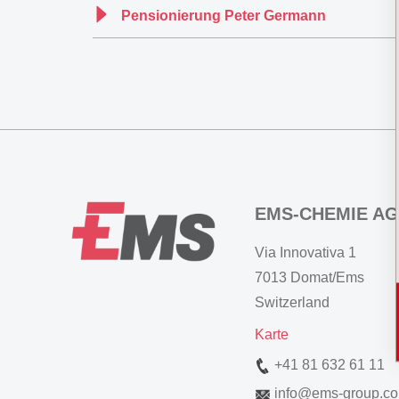
Pensionierung Peter Germann
EMS-CHEMIE AG
Via Innovativa 1
7013 Domat/Ems
Switzerland
Karte
+41 81 632 61 11
info
@
ems-group.c