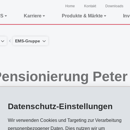
Home
Kontakt
Downloads
MS
Karriere
Produkte & Märkte
In
EMS-Gruppe
ensionierung Pete
Datenschutz-Einstellungen
tt nach 29 Jahren Tätigkeit in der EMS-Gruppe am 31. Mai 2024
Wir verwenden Cookies und Targeting zur Verarbeitung
sen und Olivier Minger verstärkt.
personenbezogener Daten. Dies nutzen wir um