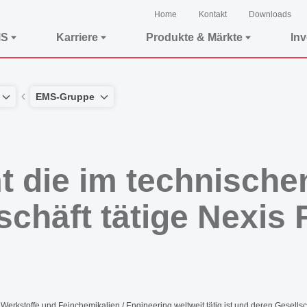
Home
Kontakt
Downloads
MS
Karriere
Produkte & Märkte
In
EMS-Gruppe
 die im technische
schäft tätige Nexis
erkstoffe und Feinchemikalien / Engineering weltweit tätig ist und deren Gese