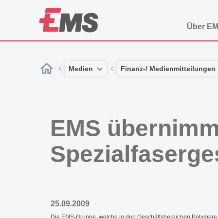
Über E
Medien
Finanz-/ Medienmitteilungen
EMS übernimmt
Spezialfaserge
25.09.2009
Die EMS-Gruppe, welche in den Geschäftsbereichen Polymere W