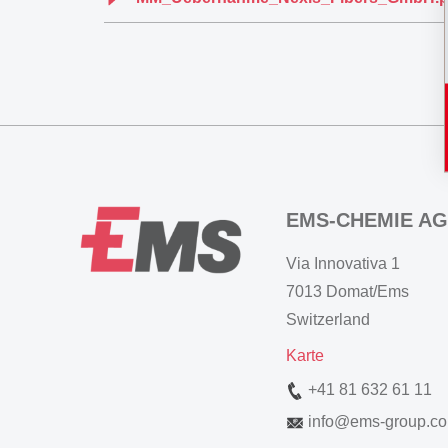
EMS-CHEMIE AG
Via Innovativa 1
7013 Domat/Ems
Switzerland
Karte
+41 81 632 61 11
info
@
ems-group.c