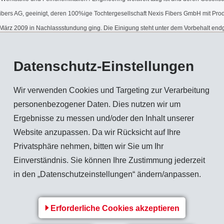
ibers AG, geeinigt, deren 100%ige Tochtergesellschaft Nexis Fibers GmbH mit Pro
z 2009 in Nachlassstundung ging. Die Einigung steht unter dem Vorbehalt endgü
Datenschutz-Einstellungen
äft der technischen Spezialfasern auf Basis von Polyamiden, welches der Unte
Wir verwenden Cookies und Targeting zur Verarbeitung
personenbezogener Daten. Dies nutzen wir um
nische Spezialfasern auf Basis von Polyamiden und weiteren Polymeren mit einem 
Ergebnisse zu messen und/oder den Inhalt unserer
diges Geschäft, das unabhängig von den übrigen, bereits veräusserten, Geschäftsakt
Website anzupassen. Da wir Rücksicht auf Ihre
Privatsphäre nehmen, bitten wir Sie um Ihr
lfasergeschäft zu integrieren und sowohl den Standort Domat/Ems, Schweiz, als a
Einverständnis. Sie können Ihre Zustimmung jederzeit
in den „Datenschutzeinstellungen“ ändern/anpassen.
EMS problemlos aus eigenen flüssigen Mitteln finanzieren.
Erforderliche Cookies akzeptieren
df