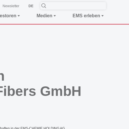
Newsletter
DE
vestoren
Medien
EMS erleben
n
 Fibers GmbH
llschaften in der EMS-CHEMIE HOLDING AG