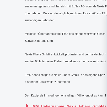
zusammengefasst sind, hat sich mit ExNex AG, vormals Nexis F
übernehmen. Dies wurde möglich, nachdem ExNex AG am 13. Mär
zuständigen Behörden.
Mit dieser Übernahme stärkt EMS das eigene weltweite Gesch
Schweiz, heraus führt.
Nexis Fibers GmbH entwickelt, produziert und vermarktet tech
zur Zeit 95 Mitarbeiter. Dabei handelt es sich um ein selbstän
EMS beabsichtigt, die Nexis Fibers GmbH in das eigene Spezia
bisheriger Basis weiterzubetreiben.
Den Kaufpreis im niedrigen einstelligen Millionenbetrag kann 
MM_Uebernahme_Nexis_Fibers_GmbH.p