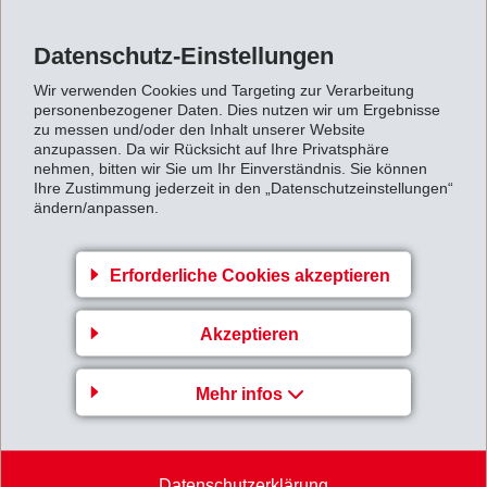
Gesetzgeber schreibt genau vor bei welchen
Anwendungen mit welchen Methoden sterilisiert
Datenschutz-Einstellungen
werden darf.
Wir verwenden Cookies und Targeting zur Verarbeitung
personenbezogener Daten. Dies nutzen wir um Ergebnisse
Transparente Kunststoffe wie PC, ABS, PMMA, PS und
zu messen und/oder den Inhalt unserer Website
SAN, aber auch gewöhnliche amorphe PA, sind zum
anzupassen. Da wir Rücksicht auf Ihre Privatsphäre
nehmen, bitten wir Sie um Ihr Einverständnis. Sie können
Beispiel nicht für die mehrfache Dampfsterilisation
Ihre Zustimmung jederzeit in den „Datenschutzeinstellungen“
geeignet. Die Anzahl geeigneter transparenter
ändern/anpassen.
Kunststoffe ist sehr gering. Bekannte, bedingt
transparente Kunststoffe sind PSU, PEI und PESU.
Erforderliche Cookies akzeptieren
Nun hat EMS-GRIVORY für genau diesen Zweck ein
neues glasklares Hochleistungspolyamid entwickelt,
Akzeptieren
welches mehrere hundertmale dampfsterilisierbar und
somit mehrfach einsetzbar ist.
Mehr infos
Der Grad der Wiederverwendbarkeit von
medizinischen Geräten und Instrumenten entscheidet
über die Auswahl des Kunststoffes. Werden die
Datenschutzerklärung