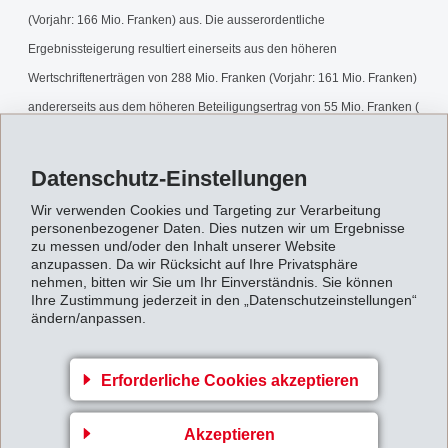
(Vorjahr: 166 Mio. Franken) aus. Die ausserordentliche
Ergebnissteigerung resultiert einerseits aus den höheren
Wertschriftenerträgen von 288 Mio. Franken (Vorjahr: 161 Mio. Franken)
andererseits aus dem höheren Beteiligungsertrag von 55 Mio. Franken (
Vorjahr: 19 Mio. Franken). Durch die Veräusserung des gesamten
Wertschriftenbestandes (Bestand im Vorjahr 194 Mio. Franken) wurde
Datenschutz-Einstellungen
der Wertschriftengewinn der EMS-CHEMIE HOLDING AG per 30. April
Wir verwenden Cookies und Targeting zur Verarbeitung
1997 realisiert. Die gute Ertragslage bewirkte höhere Steuerlasten,
personenbezogener Daten. Dies nutzen wir um Ergebnisse
zu messen und/oder den Inhalt unserer Website
indem diese von 20 Mio. Franken auf 34 Mio. Franken anstiegen.
anzupassen. Da wir Rücksicht auf Ihre Privatsphäre
nehmen, bitten wir Sie um Ihr Einverständnis. Sie können
Jahresabschluss1996_97.pdf
Ihre Zustimmung jederzeit in den „Datenschutzeinstellungen“
ändern/anpassen.
Zurück zur Übersicht
Erforderliche Cookies akzeptieren
Akzeptieren