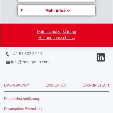
Mehr infos
EMS-CHEMIE AG
Via Innovativa 1
7013 Domat/Ems
Datenschutzerklärung
Switzerland
Haftungsausschluss
Karte
+41 81 632 61 11
info
@
ems-group.com
EMS-GRIVORY
EMS-EFTEC
EMS-GRILTECH
Datenschutzerklärung
Privatsphäre Einstellung