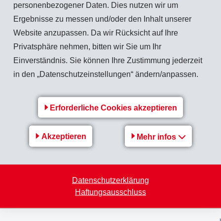
rte sind in erster Linie auf eine deutliche Konjunkturerholung in Europa und au
personenbezogener Daten. Dies nutzen wir um
Ergebnisse zu messen und/oder den Inhalt unserer
Website anzupassen. Da wir Rücksicht auf Ihre
Privatsphäre nehmen, bitten wir Sie um Ihr
Zurück zur Übersicht
Einverständnis. Sie können Ihre Zustimmung jederzeit
in den „Datenschutzeinstellungen“ ändern/anpassen.
Erforderliche Cookies akzeptieren
EMS-Gruppe
Akzeptieren
Mehr infos
Jobs & Karriere
Finanz-/Medienmitteilungen
Datenschutzerklärung
Nachhaltigkeit
Haftungsausschluss