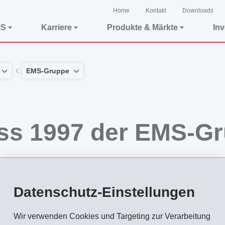
Home
Kontakt
Downloads
MS
Karriere
Produkte & Märkte
In
EMS-Gruppe
ss 1997 der EMS-G
Datenschutz-Einstellungen
r EMS-CHEMIE HOLDING AG zusammengefasst sind, erreichte im Geschäftsjahr 1997
h Steuern um 31,0% auf 300 Mio. SFr. (229). Der Gewinn pro Aktie verbesserte s
Wir verwenden Cookies und Targeting zur Verarbeitung