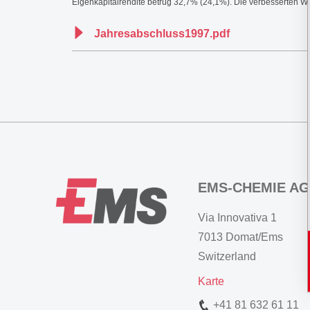
Eigenkapitalrendite betrug 32,7% (24,1%). Die verbesserten We
Jahresabschluss1997.pdf
EMS-CHEMIE AG
Via Innovativa 1
7013 Domat/Ems
Switzerland
Karte
+41 81 632 61 11