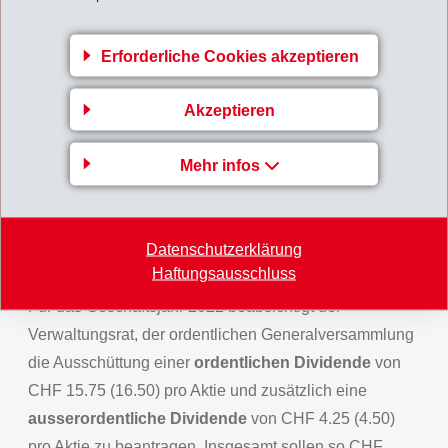
2021 einen grossen Nachholbedarf aufwiesen und in
der ganzen Lieferkette die Läger stark aufgebaut
Erforderliche Cookies akzeptieren
wurden, folgten die Kunden 2022 der zunehmend
schwächeren Konjunktur, reduzierten die Läger zur
Akzeptieren
Liquiditätsgewinnung und verhängten ausgedehnte
Betriebsferien.
Mehr infos
Der Nettogewinn erreichte CHF 535 Mio. (553) und
entspricht dem zweitbesten Resultat in der
langjährigen Firmengeschichte. Der Gewinn pro Aktie
Datenschutzerklärung
belief sich auf CHF 22.75 (23.53).
Haftungsausschluss
Für das Geschäftsjahr 2022 beabsichtigt der
Verwaltungsrat, der ordentlichen Generalversammlung
die Ausschüttung einer
ordentlichen Dividende
von
CHF 15.75 (16.50) pro Aktie und zusätzlich eine
ausserordentliche Dividende
von CHF 4.25 (4.50)
pro Aktie zu beantragen. Insgesamt sollen so CHF