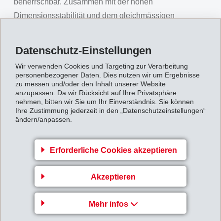
beherrschbar. Zusammen mit der hohen
Dimensionsstabilität und dem gleichmässigen
Verhalten bei unterschiedlichen klimatischen
Bedingungen war dies der Schlüssel zum erfolgreichen
Datenschutz-Einstellungen
Serieneinsatz.
Wir verwenden Cookies und Targeting zur Verarbeitung
Grivory GVX ermöglicht innovatives
personenbezogener Daten. Dies nutzen wir um Ergebnisse
zu messen und/oder den Inhalt unserer Website
Design
anzupassen. Da wir Rücksicht auf Ihre Privatsphäre
nehmen, bitten wir Sie um Ihr Einverständnis. Sie können
Die Hightech-Gehhilfe von GANYMED besticht durch
Ihre Zustimmung jederzeit in den „Datenschutzeinstellungen“
ein elegantes und graziles Design. Gezielt wurden
ändern/anpassen.
Strukturen und Verstärkungen (Rippen) genau dort
angebracht, wo Spannungsspitzen im Bauteil
Erforderliche Cookies akzeptieren
auftauchen. Die Umsetzung dieses Designs war nur
mit Grivory GVX realisierbar: Hohe Steifigkeit und
Akzeptieren
Querfestigkeit, geringe Verzugsneigung und sehr gutes
Fliessverhalten machten die filigrane und trotzdem
Mehr infos
robuste GANYMED-Gehhilfe überhaupt erst möglich.