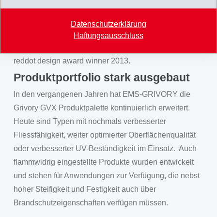
Diese gelungene Symbiose aus Design und Material
wird unterstrichen durch die verschiedenen Preise,
Datenschutzerklärung
welche der Gehhilfe bereits verliehen wurden: iF
Haftungsausschluss
Design Award (Gold), German Design Award (Gold),
reddot design award winner 2013.
Produktportfolio stark ausgebaut
In den vergangenen Jahren hat EMS-GRIVORY die
Grivory GVX Produktpalette kontinuierlich erweitert.
Heute sind Typen mit nochmals verbesserter
Fliessfähigkeit, weiter optimierter Oberflächenqualität
oder verbesserter UV-Beständigkeit im Einsatz. Auch
flammwidrig eingestellte Produkte wurden entwickelt
und stehen für Anwendungen zur Verfügung, die nebst
hoher Steifigkeit und Festigkeit auch über
Brandschutzeigenschaften verfügen müssen.