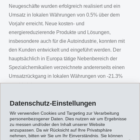
Neugeschäfte wurden erfolgreich realisiert und ein
Umsatz in lokalen Währungen von 0.5% über dem
Vorjahr erreicht. Neue kosten- und
energiereduzierende Produkte und Lösungen,
insbesondere auch für die Autoindustrie, konnten mit
den Kunden entwickelt und eingeführt werden. Der
hauptsächlich in Europa tätige Nebenbereich der
Spezialchemikalien verzeichnete andererseits einen
Umsatzrückgang in lokalen Währungen von -21.3%
zum Vorjahr.
Trotz tieferer Verkaufsmengen und schwächerer
Datenschutz-Einstellungen
Fremdwährungen gelang es EMS, dank der starken
Wir verwenden Cookies und Targeting zur Verarbeitung
Spezialitätenposition und einem schnellen,
personenbezogener Daten. Dies nutzen wir um Ergebnisse
entschiedenen Handeln eine Marge des Betrieblichen
zu messen und/oder den Inhalt unserer Website
anzupassen. Da wir Rücksicht auf Ihre Privatsphäre
Cash Flows (EBITDA) von beachtlichen 25.9% (27.5%)
nehmen, bitten wir Sie um Ihr Einverständnis. Sie können
zu erreichen. Die Entwicklungsaufwendungen für