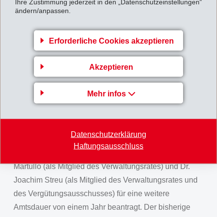
Ihre Zustimmung jederzeit in den „Datenschutzeinstellungen“
ändern/anpassen.
zukünftige Neugeschäfte wurden dabei nicht
geschmälert, sondern im Gegenteil, noch ausgebaut.
Das im ersten Halbjahr erzielte Betriebsergebnis
Erforderliche Cookies akzeptieren
(EBIT) belief sich auf CHF 280 Mio. (324), die EBIT-
Akzeptieren
Marge auf 23.7% (25.2%). Der betriebliche Cash Flow
(EBITDA) betrug CHF 306 Mio. (354).
Mehr infos
Der ordentlichen Generalversammlung vom 12. August
2023 der EMS-CHEMIE HOLDING AG werden die
Wiederwahl der bisherigen Verwaltungsratsmitglieder
Datenschutzerklärung
Bernhard Merki (als Verwaltungsratspräsident und als
Haftungsausschluss
Mitglied des Vergütungsausschusses), Magdalena
Martullo (als Mitglied des Verwaltungsrates) und Dr.
Joachim Streu (als Mitglied des Verwaltungsrates und
des Vergütungsausschusses) für eine weitere
Amtsdauer von einem Jahr beantragt. Der bisherige