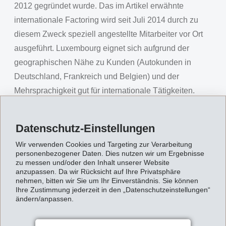
2012 gegründet wurde. Das im Artikel erwähnte
internationale Factoring wird seit Juli 2014 durch zu
diesem Zweck speziell angestellte Mitarbeiter vor Ort
ausgeführt. Luxembourg eignet sich aufgrund der
geographischen Nähe zu Kunden (Autokunden in
Deutschland, Frankreich und Belgien) und der
Mehrsprachigkeit gut für internationale Tätigkeiten.
Die Gesellschaft ist, entgegen den tatsachenwidrigen
Behauptungen des Blicks, in eigenen
Datenschutz-Einstellungen
Büroräumlichkeiten in der Nähe des Flughafens tätig.
Wir verwenden Cookies und Targeting zur Verarbeitung
Beschäftigt sind dort zurzeit rund ein halbes Dutzend
personenbezogener Daten. Dies nutzen wir um Ergebnisse
zu messen und/oder den Inhalt unserer Website
Mitarbeiter, davon 4 für das Factoring.
anzupassen. Da wir Rücksicht auf Ihre Privatsphäre
nehmen, bitten wir Sie um Ihr Einverständnis. Sie können
Der Ort der Versteuerung des Umsatzes und des
Ihre Zustimmung jederzeit in den „Datenschutzeinstellungen“
Gewinns ändert sich durch das Factoring nicht. Unter
ändern/anpassen.
die Verrechnungssteuer fällt das EMS-Factoring
sowieso nicht.