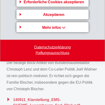
Erforderliche Cookies akzeptieren
EMS-CHEMIE (Luxembourg) Sàrl ist weder Teil eines
Akzeptieren
"Steuertricks" noch "Schlüssel eines komplizierten
Netzes von Konzerngesellschaften". Vielmehr handelt
Mehr infos
es sich dabei um eine von weltweit 46 ordentlich
tätigen Gesellschaften der EMS-Gruppe. Der weltweite
Umsatz der EMS-Gruppe von rund 2 Milliarden
Datenschutzerklärung
Schweizerfranken wird zu über 95% im Ausland
Haftungsausschluss
erwirtschaftet.
Der heutige Blick-Artikel von Bundeshausredaktor
Christoph Lenz und dem Co-Leiter Politik Joël Widmer
ist rein politisch motiviert. Er richtet sich gegen die
Familie Blocher, insbesondere gegen die EU-Politik
von Christoph Blocher.
140911_Klarstellung_EMS-