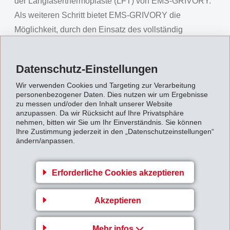
der Langfaserthermoplaste (LFT) von EMS-GRIVORY.
Als weiteren Schritt bietet EMS-GRIVORY die
Möglichkeit, durch den Einsatz des vollständig
biobasierten Kunststoffes PA1010, den Bioanteil der
Compounds weiter zu erhöhen, bzw. deren
Datenschutz-Einstellungen
Fussabdruck weiter zu verringern. Erste experimentelle
Wir verwenden Cookies und Targeting zur Verarbeitung
Produkte liegen bereits vor. Neben dem Einsatz von
personenbezogener Daten. Dies nutzen wir um Ergebnisse
Biorohstoffen arbeitet EMS seit mehreren Jahren an
zu messen und/oder den Inhalt unserer Website
anzupassen. Da wir Rücksicht auf Ihre Privatsphäre
seinen Standorten, durch den Einsatz von Energie aus
nehmen, bitten wir Sie um Ihr Einverständnis. Sie können
Holz und Wasserkraft CO2-neutral. Die genannten
Ihre Zustimmung jederzeit in den „Datenschutzeinstellungen“
ändern/anpassen.
Polymere und Compounds werden alle an dem
Standort Domar/Ems (Schweiz) hergestellt und
Erforderliche Cookies akzeptieren
profitieren von dieser recht einmaligen Besonderheit.
Mit ihrem Engagement für Leistung, Nachhaltigkeit und
Akzeptieren
Umweltschutz setzt EMS-GRIVORY einen neuen
Standard in der Welt des Wintersports und schafft
Mehr infos