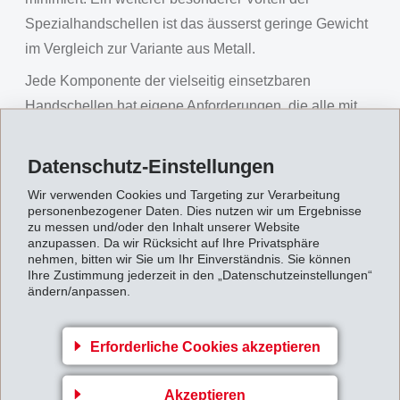
Spezialhandschellen ist das äusserst geringe Gewicht
im Vergleich zur Variante aus Metall.
Jede Komponente der vielseitig einsetzbaren
Handschellen hat eigene Anforderungen, die alle mit
den EMS-Metallersatzwerkstoffen erfüllt werden. Durch
die innovative Materialkombination aus kohlenstoff-
Datenschutz-Einstellungen
und glasfaserverstärkten EMS-Polymeren bleibt die
Wir verwenden Cookies und Targeting zur Verarbeitung
Funktion auch unter extremen klimatischen
personenbezogener Daten. Dies nutzen wir um Ergebnisse
zu messen und/oder den Inhalt unserer Website
Bedingungen erhalten. Sowohl bei sehr tiefen
anzupassen. Da wir Rücksicht auf Ihre Privatsphäre
Temperaturen, wie in den arktischen Regionen (-40 °C)
nehmen, bitten wir Sie um Ihr Einverständnis. Sie können
Ihre Zustimmung jederzeit in den „Datenschutzeinstellungen“
als auch bei hohen Temperaturen, wie unter
ändern/anpassen.
Wüstenbedingungen (+70 °C) wird die Stabilität und
Sicherheit der Handschellen durch die Lösungen von
Erforderliche Cookies akzeptieren
EMS gewährleistet. Eine weitere Besonderheit besteht
in der Herstellung der verwendeten Kette. Die
Akzeptieren