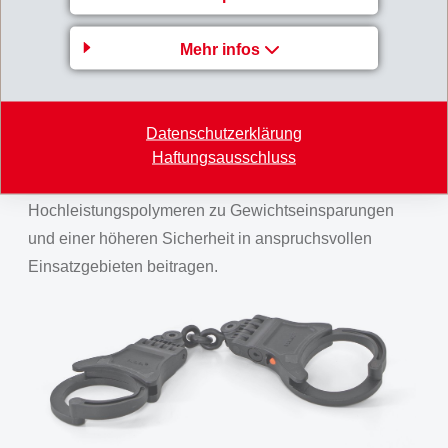
Verbindungskette der Handschellen wird im
Montagespritzguss hergestellt und ermöglicht eine
Mehr infos
homogene und fehlerfreie Struktur, wodurch
Schwachstellen minimiert werden. Dies trägt
massgeblich zur hohen Belastbarkeit unter realen
Datenschutzerklärung
Einsatzbedingungen bei.
Haftungsausschluss
Zusammenfassend konnte EMS durch den Einsatz von
Hochleistungspolymeren zu Gewichtseinsparungen
und einer höheren Sicherheit in anspruchsvollen
Einsatzgebieten beitragen.