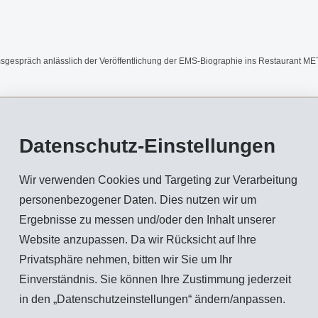
spräch anlässlich der Veröffentlichung der EMS-Biographie ins Restaurant MET
nternehmensbiographie «Erfolg als Auftrag. Ems-Chemie: Die Geschichte eines u
Datenschutz-Einstellungen
ältlich ist.
Wir verwenden Cookies und Targeting zur Verarbeitung
 in die Geheimnisse ihrer unternehmerischen Erfolgsgeschichte blicken. Wie konnt
personenbezogener Daten. Dies nutzen wir um
liardenschweren Unternehmen ausbauen? Wie erfolgte die Übergabe im Kreis de
Ergebnisse zu messen und/oder den Inhalt unserer
e Zukunft? Gesprächsleiter Martin Spieler, Chefredaktor der SonntagsZeitung, gel
Website anzupassen. Da wir Rücksicht auf Ihre
Privatsphäre nehmen, bitten wir Sie um Ihr
Einverständnis. Sie können Ihre Zustimmung jederzeit
inem neusten Buch die dramatische, fast unglaubliche Geschichte, welche die EMS-
in den „Datenschutzeinstellungen“ ändern/anpassen.
 unbeugsamen Werner Oswald gegründet, 1983 in einer waghalsigen Aktion von Dr