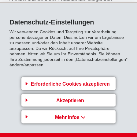
Rohstoffkosten angepasst.
Mit unseren Kunden werden wir individuell Kontakt
Datenschutz-Einstellungen
aufnehmen.
Wir verwenden Cookies und Targeting zur Verarbeitung
personenbezogener Daten. Dies nutzen wir um Ergebnisse
zu messen und/oder den Inhalt unserer Website
Zurück zur Übersicht
anzupassen. Da wir Rücksicht auf Ihre Privatsphäre
nehmen, bitten wir Sie um Ihr Einverständnis. Sie können
Ihre Zustimmung jederzeit in den „Datenschutzeinstellungen“
ändern/anpassen.
Erforderliche Cookies akzeptieren
EMS-CHEMIE AG
Via Innovativa 1
Akzeptieren
7013 Domat/Ems
Switzerland
Mehr infos
Karte