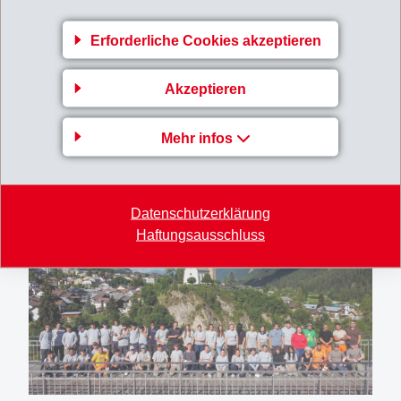
Die EMS-CHEMIE bildet in 17 Lehrberufen rund 150
Erforderliche Cookies akzeptieren
Lernende aus und ist der grösste private Lehrbetrieb
der Südostschweiz. Das Lehrlingslager gehört seit
Akzeptieren
Jahrzehnten zu den prägenden Erlebnissen der
Ausbildung und verbindet Verantwortung,
Mehr infos
Gemeinschaft und praktisches Anpacken auf
besondere Weise.
Datenschutzerklärung
Haftungsausschluss