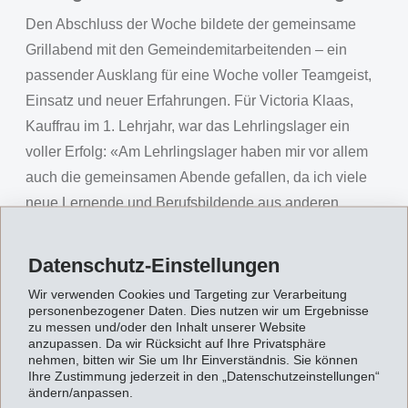
Den Abschluss der Woche bildete der gemeinsame
Grillabend mit den Gemeindemitarbeitenden – ein
passender Ausklang für eine Woche voller Teamgeist,
Einsatz und neuer Erfahrungen. Für Victoria Klaas,
Kauffrau im 1. Lehrjahr, war das Lehrlingslager ein
voller Erfolg: «Am Lehrlingslager haben mir vor allem
auch die gemeinsamen Abende gefallen, da ich viele
neue Lernende und Berufsbildende aus anderen
EMSLehrberufen kennenlernen konnte. Ein
besonderes Highlight war der kostenlose Eintritt ins
Datenschutz-Einstellungen
Bogn Engiadina, wo wir nach den Tagen körperlicher
Wir verwenden Cookies und Targeting zur Verarbeitung
Arbeit in der Natur wunderbar entspannen konnten.»
personenbezogener Daten. Dies nutzen wir um Ergebnisse
zu messen und/oder den Inhalt unserer Website
Und auch wenn einige mit Blasen an den Händen nach
anzupassen. Da wir Rücksicht auf Ihre Privatsphäre
Hause kehrten, bleibt vor allem das gute Gefühl in
nehmen, bitten wir Sie um Ihr Einverständnis. Sie können
Ihre Zustimmung jederzeit in den „Datenschutzeinstellungen“
Erinnerung, einen wertvollen Beitrag für die
ändern/anpassen.
Allgemeinheit geleistet zu haben.