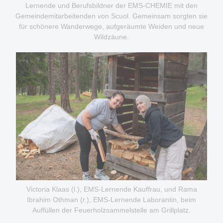
Lernende und Berufsbildner der EMS-CHEMIE mit den
Gemeindemitarbeitenden von Scuol. Gemeinsam sorgten sie
für schönere Wanderwege, aufgeräumte Weiden und neue
Wildzäune.
Victoria Klaas (l.), EMS-Lernende Kauffrau, und Rama
Ibrahim Othman (r.), EMS-Lernende Laborantin, beim
Auffüllen der Feuerholzsammelstelle am Grillplatz.