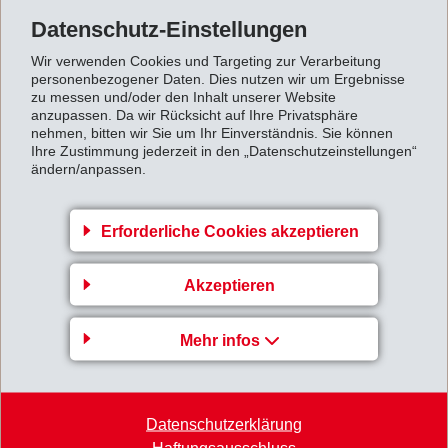
Neben dieser Dienstleistung nutzen wir die Einrichtung
Datenschutz-Einstellungen
für Schulungen von Kunden, Agenten und
Wir verwenden Cookies und Targeting zur Verarbeitung
Distributoren. Unterschiedliche Anwendungen haben
personenbezogener Daten. Dies nutzen wir um Ergebnisse
zu messen und/oder den Inhalt unserer Website
unterschiedliche Anforderungen und verlangen gezielte
anzupassen. Da wir Rücksicht auf Ihre Privatsphäre
Lösungen. Mit dem neuen Technikum bieten wir
nehmen, bitten wir Sie um Ihr Einverständnis. Sie können
Ihre Zustimmung jederzeit in den „Datenschutzeinstellungen“
unseren Kunden nicht nur die besten Schmelzkleber
ändern/anpassen.
sondern auch den besten Service.
Lohnende Investition
Erforderliche Cookies akzeptieren
Das Technikum in Suzhou ist mit relevanten Maschinen
und Messinstrumenten ausgestattet. Dadurch bietet
Akzeptieren
EMS-GRILTECH seinen Kunden und Partnern in Asien
den technischen Service vor Ort. Mit jeweils einem
Mehr infos
Technikum in Domat/Ems-CH, Sumter-USA, Osaka-JP
und jetzt auch in Suzhou-CN ist EMS-GRILTECH der
einzige Hersteller von Schmelzklebstoffen, der in allen
Datenschutzerklärung
Haftungsausschluss